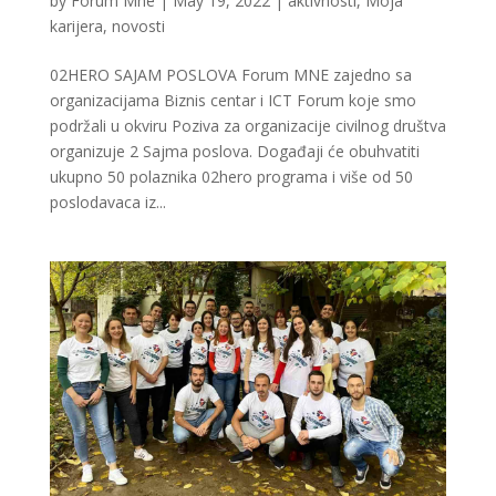
by
Forum Mne
|
May 19, 2022
|
aktivnosti
,
Moja
karijera
,
novosti
02HERO SAJAM POSLOVA Forum MNE zajedno sa
organizacijama Biznis centar i ICT Forum koje smo
podržali u okviru Poziva za organizacije civilnog društva
organizuje 2 Sajma poslova. Događaji će obuhvatiti
ukupno 50 polaznika 02hero programa i više od 50
poslodavaca iz...