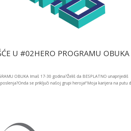
EŠĆE U #02HERO PROGRAMU OBUKA
AMU OBUKA Imaš 17-30 godina?Želiš da BESPLATNO unaprijediš
zaposlenja?Onda se priključi našoj grupi heroja!“Moja karijera na putu 