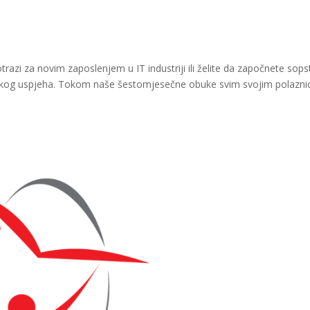
razi za novim zaposlenjem u IT industriji ili želite da započnete sops
č svakog uspjeha. Tokom naše šestomjesečne obuke svim svojim polazn