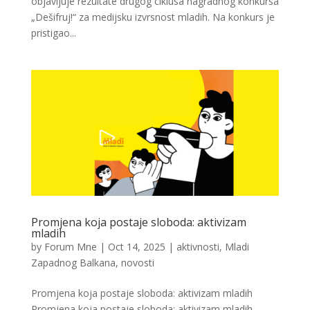
objavljuje rezultate drugog ciklusa nagradnog konkursa
„Dešifruj!“ za medijsku izvrsnost mladih. Na konkurs je
pristigao...
Promjena koja postaje sloboda: aktivizam
mladih
by
Forum Mne
|
Oct 14, 2025
|
aktivnosti
,
Mladi
Zapadnog Balkana
,
novosti
Promjena koja postaje sloboda: aktivizam mladih
Promjena koja postaje sloboda: aktivizam mladih