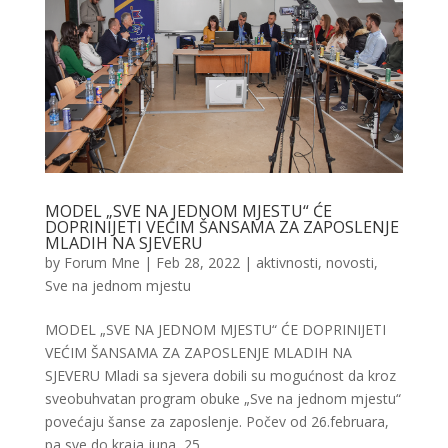
MODEL „SVE NA JEDNOM MJESTU“ ĆE
DOPRINIJETI VEĆIM ŠANSAMA ZA ZAPOSLENJE
MLADIH NA SJEVERU
by
Forum Mne
|
Feb 28, 2022
|
aktivnosti
,
novosti
,
Sve na jednom mjestu
MODEL „SVE NA JEDNOM MJESTU“ ĆE DOPRINIJETI
VEĆIM ŠANSAMA ZA ZAPOSLENJE MLADIH NA
SJEVERU Mladi sa sjevera dobili su mogućnost da kroz
sveobuhvatan program obuke „Sve na jednom mjestu“
povećaju šanse za zaposlenje. Počev od 26.februara,
pa sve do kraja juna, 25...