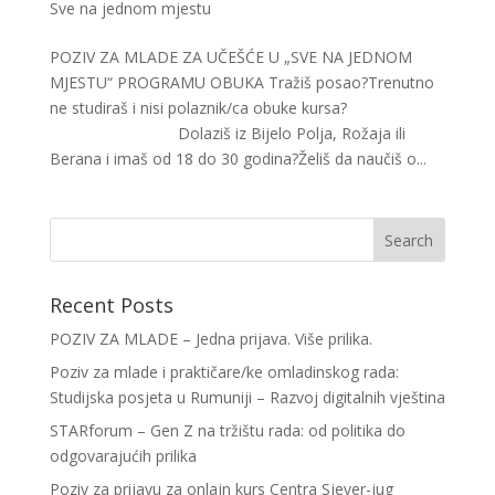
Sve na jednom mjestu
POZIV ZA MLADE ZA UČEŠĆE U „SVE NA JEDNOM
MJESTU“ PROGRAMU OBUKA Tražiš posao?Trenutno
ne studiraš i nisi polaznik/ca obuke kursa?
Dolaziš iz Bijelo Polja, Rožaja ili
Berana i imaš od 18 do 30 godina?Želiš da naučiš o...
Recent Posts
POZIV ZA MLADE – Jedna prijava. Više prilika.
Poziv za mlade i praktičare/ke omladinskog rada:
Studijska posjeta u Rumuniji – Razvoj digitalnih vještina
STARforum – Gen Z na tržištu rada: od politika do
odgovarajućih prilika
Poziv za prijavu za onlajn kurs Centra Sjever-jug