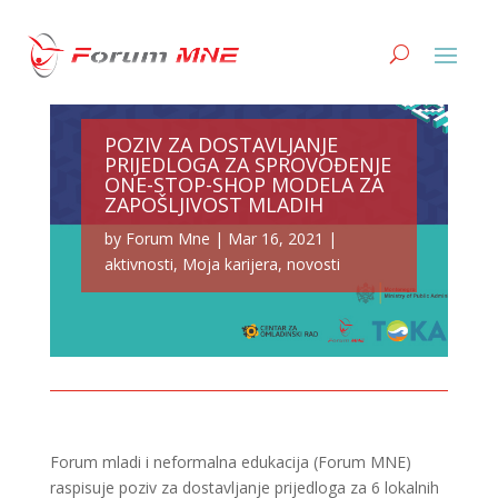
POZIV ZA DOSTAVLJANJE
PRIJEDLOGA ZA SPROVOĐENJE
ONE-STOP-SHOP MODELA ZA
ZAPOŠLJIVOST MLADIH
by
Forum Mne
|
Mar 16, 2021
|
aktivnosti
,
Moja karijera
,
novosti
Forum mladi i neformalna edukacija (Forum MNE)
raspisuje poziv za dostavljanje prijedloga za 6 lokalnih