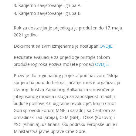
Karijerno savjetovanje- grupa A
Karijerno savjetovanje- grupa B
Rok za dostavljanje prijedloga je produžen do 17. maja
2021.godine.
Dokument sa svim izmjenama je dostupan
OVDJE.
Rezultate evaluacije za prijedloge pristigle tokom
produženog roka Poziva možete pronaći
OVDJE.
Poziv je dio regionalnog projekta pod nazivom “Moja
karijera na putu do heroja- jačanje mreže organizacija
civilnog društva Zapadnog Balkana za sprovođenje
integrisanog modela usluga za zapošljivost mladih i
buduće poslove 4.0 digitalne revolucije“, koji u Crnoj
Gori sprovodi Forum MNE u saradnji sa Centrom za
omladinski rad (Srbija), CEM (BiH), TOKA (Kosovo) i
YSC (Albania), uz finansijsku podršku Evropske unije i
Ministarstva javne uprave Crne Gore.