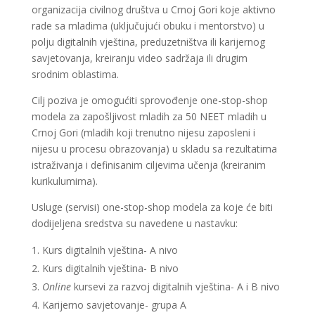
organizacija civilnog društva u Crnoj Gori koje aktivno
rade sa mladima (uključujući obuku i mentorstvo) u
polju digitalnih vještina, preduzetništva ili karijernog
savjetovanja, kreiranju video sadržaja ili drugim
srodnim oblastima.
Cilj poziva je omogućiti sprovođenje one-stop-shop
modela za zapošljivost mladih za 50 NEET mladih u
Crnoj Gori (mladih koji trenutno nijesu zaposleni i
nijesu u procesu obrazovanja) u skladu sa rezultatima
istraživanja i definisanim ciljevima učenja (kreiranim
kurikulumima).
Usluge (servisi) one-stop-shop modela za koje će biti
dodijeljena sredstva su navedene u nastavku:
Kurs digitalnih vještina- A nivo
Kurs digitalnih vještina- B nivo
Online
kursevi za razvoj digitalnih vještina- A i B nivo
Karijerno savjetovanje- grupa A