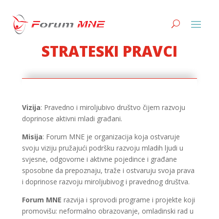
MISIJA, VIZIJA I
STRATEŠKI PRAVCI
Vizija
: Pravedno i miroljubivo društvo čijem razvoju
doprinose aktivni mladi građani.
Misija
: Forum MNE je organizacija koja ostvaruje
svoju viziju pružajući podršku razvoju mladih ljudi u
svjesne, odgovorne i aktivne pojedince i građane
sposobne da prepoznaju, traže i ostvaruju svoja prava
i doprinose razvoju miroljubivog i pravednog društva.
Forum MNE
razvija i sprovodi programe i projekte koji
promovišu: neformalno obrazovanje, omladinski rad u