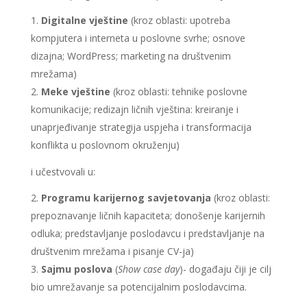
Digitalne vještine
(kroz oblasti: upotreba
kompjutera i interneta u poslovne svrhe; osnove
dizajna; WordPress; marketing na društvenim
mrežama)
Meke vještine
(kroz oblasti: tehnike poslovne
komunikacije; redizajn ličnih vještina: kreiranje i
unaprjeđivanje strategija uspjeha i transformacija
konflikta u poslovnom okruženju)
i učestvovali u:
Programu karijernog savjetovanja
(kroz oblasti:
prepoznavanje ličnih kapaciteta; donošenje karijernih
odluka; predstavljanje poslodavcu i predstavljanje na
društvenim mrežama i pisanje CV-ja)
Sajmu poslova
(
Show case day
)- događaju čiji je cilj
bio umrežavanje sa potencijalnim poslodavcima.