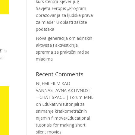
kurs Centra Sjever-jug
Savjeta Evrope: „Program
obrazovanja za ljudska prava
za mlade” u oblasti zaštite
podataka
Nova generacija omladinskih
aktivista i aktivistkinja
!“ ✨
spremna za praktični rad sa
st
mladima
Recent Comments
NIJEMI FILM KAO
VANNASTAVNA AKTIVNOST
– CHAT SPACE | Forum MNE
on
Edukativni tutorijali za
snimanje kratkometražnih
nijemih filmova/Educational
tutorials for making short
silent movies