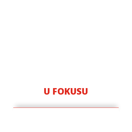
Pravedno i miroljubivo
društvo čijem razvoju
doprinose aktivni
mladi građani
U FOKUSU