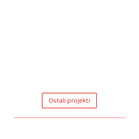
SMART Balkan: Core grant
Ostali projekti