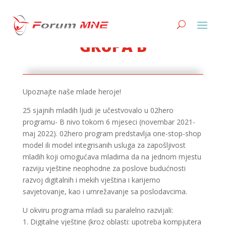
GRUPA B
Upoznajte naše mlade heroje!
25 sjajnih mladih ljudi je učestvovalo u 02hero
programu- B nivo tokom 6 mjeseci (novembar 2021-
maj 2022). 02hero program predstavlja one-stop-shop
model ili model integrisanih usluga za zapošljivost
mladih koji omogućava mladima da na jednom mjestu
razviju vještine neophodne za poslove budućnosti
razvoj digitalnih i mekih vještina i karijerno
savjetovanje, kao i umrežavanje sa poslodavcima.
U okviru programa mladi su paralelno razvijali:
1. Digitalne vještine (kroz oblasti: upotreba kompjutera