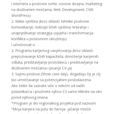
i interneta u poslovne svrhe; osnove dizajna; marketing
na društvenim mrežama; Web Development; CMS
WordPress)
2. Meke vještine (kroz oblasti: tehnike poslovne
komunikacije; redizajn ličnih vještina: kreiranje i
unaprjeđivanje strategija uspjeha i transformacija
konflikta u poslovnom okruženju)
i učestvovali u:
2. Programu karijernog savjetovanja (kroz oblasti:
prepoznavanje ličnih kapaciteta; donošenje karijernih
odluka; predstavljanje poslodavcu i predstavljanje na
društvenim mrežama i pisanje CV-ja)
3. Sajmu poslova (Show case day)- događaju čiji je cilj
bio umrežavanje sa potencijalnim poslodavcima.
Ako želite da saznate više o nekom od naših
polaznika/ca i pruzmete njihov CV samo kliknite na oko
pored njihovog imena.
*Program je dio regionalnog projekta pod nazivom
“Moja karijera na putu do heroja- jačanje mreže