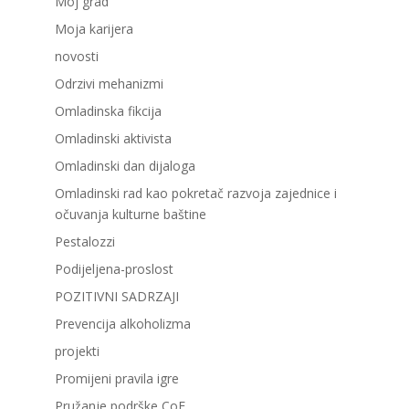
Moj grad
Moja karijera
novosti
Odrzivi mehanizmi
Omladinska fikcija
Omladinski aktivista
Omladinski dan dijaloga
Omladinski rad kao pokretač razvoja zajednice i
očuvanja kulturne baštine
Pestalozzi
Podijeljena-proslost
POZITIVNI SADRZAJI
Prevencija alkoholizma
projekti
Promijeni pravila igre
Pružanje podrške CoE