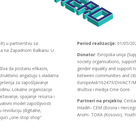
R) u partnerstvu sa
Period realizacije:
01/05/202
ama na Zapadnom Balkanu. U
Donator
: Evropska unija (Sup
society organisations, suppor
uštva da postanu efikasni,
gender equality and support t
nstruktivno angažuju s vladama
between communities and cit
ješenja za zapošljavanje
EuropeAid/162473/DH/ACT/Multi
odinu. Lokalne organizacije
društva i medija Crne Gore.
režavanje, spajanje resursa i
Partneri na projektu
: Centa
ovativni model zapošljivosti
mladih- CEM (Bosna i Hercego
 revoluciju (digitalne,
Arsim- TOKA (Kosovo), Youth f
tujući „one-stop-shop“