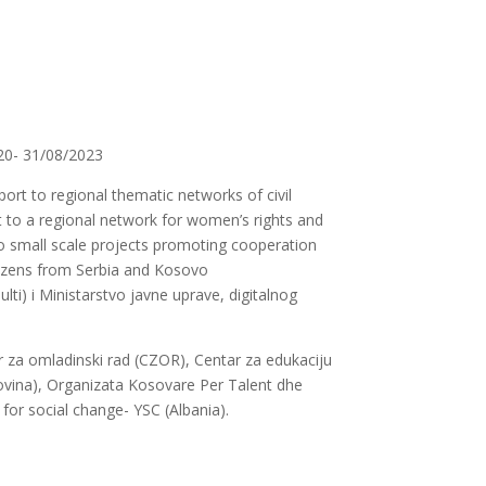
0- 31/08/2023
port to regional thematic networks of civil
t to a regional network for women’s rights and
o small scale projects promoting cooperation
izens from Serbia and Kosovo
) i Ministarstvo javne uprave, digitalnog
r za omladinski rad (CZOR), Centar za edukaciju
vina), Organizata Kosovare Per Talent dhe
or social change- YSC (Albania).