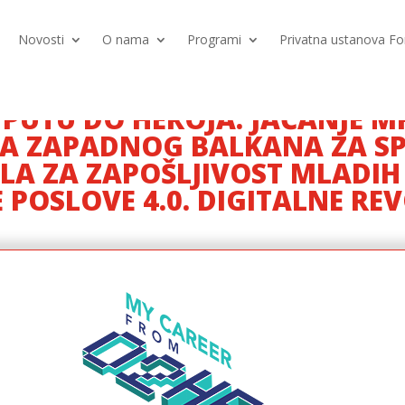
Novosti
O nama
Programi
Privatna ustanova 
 PUTU DO HEROJA: JAČANJE M
VA ZAPADNOG BALKANA ZA SP
LA ZA ZAPOŠLJIVOST MLADIH
 POSLOVE 4.0. DIGITALNE REV