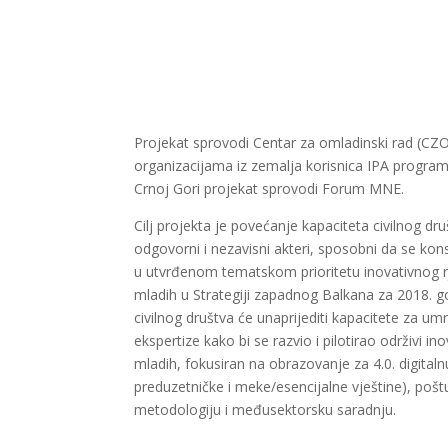
Projekat sprovodi Centar za omladinski rad (CZO
organizacijama iz zemalja korisnica IPA progr
Crnoj Gori projekat sprovodi Forum MNE.
Cilj projekta je povećanje kapaciteta civilnog dr
odgovorni i nezavisni akteri, sposobni da se ko
u utvrđenom tematskom prioritetu inovativnog r
mladih u Strategiji zapadnog Balkana za 2018. g
civilnog društva će unaprijediti kapacitete za um
ekspertize kako bi se razvio i pilotirao održivi in
mladih, fokusiran na obrazovanje za 4.0. digitalnu
preduzetničke i meke/esencijalne vještine), poš
metodologiju i međusektorsku saradnju.