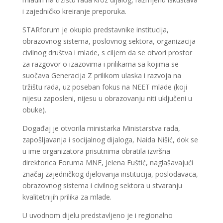
i zajedničko kreiranje preporuka.
STARforum je okupio predstavnike institucija,
obrazovnog sistema, poslovnog sektora, organizacija
civilnog društva i mlade, s ciljem da se otvori prostor
za razgovor o izazovima i prilikama sa kojima se
suočava Generacija Z prilikom ulaska i razvoja na
tržištu rada, uz poseban fokus na NEET mlade (koji
nijesu zaposleni, nijesu u obrazovanju niti uključeni u
obuke).
Događaj je otvorila ministarka Ministarstva rada,
zapošljavanja i socijalnog dijaloga, Naida Nišić, dok se
u ime organizatora prisutnima obratila izvršna
direktorica Foruma MNE, Jelena Fuštić, naglašavajući
značaj zajedničkog djelovanja institucija, poslodavaca,
obrazovnog sistema i civilnog sektora u stvaranju
kvalitetnijih prilika za mlade.
U uvodnom dijelu predstavljeno je i regionalno