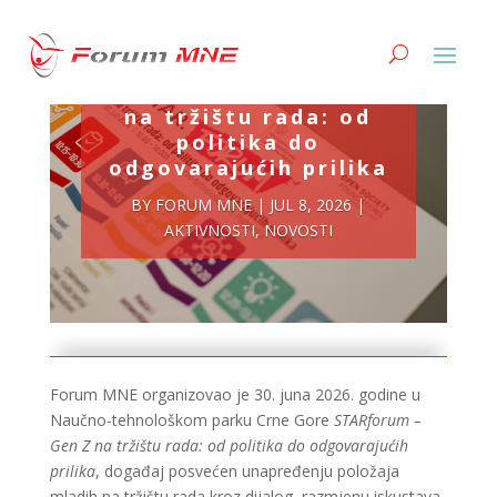
STARforum – Gen Z
na tržištu rada: od
politika do
odgovarajućih prilika
BY
FORUM MNE
|
JUL 8, 2026
|
AKTIVNOSTI
,
NOVOSTI
Forum MNE organizovao je 30. juna 2026. godine u
Naučno-tehnološkom parku Crne Gore
STARforum –
Gen Z na tržištu rada: od politika do odgovarajućih
prilika
, događaj posvećen unapređenju položaja
mladih na tržištu rada kroz dijalog, razmjenu iskustava