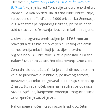
istraživanje
„Democracy Pulse: Gen Z in the Western
Balkans“
, koje je ispred Fondacije za otvoreno društvo
Zapadni Balkan predstavila Bilsana Bibić. Istraživanje,
sprovedeno među više od 6.000 pripadnika Generacije
Z iz šest zemalja Zapadnog Balkana, pruža vrijedan
uvid u stavove, očekivanja i izazove mladih u regionu.
U okviru programa predstavljen je i
STARmentor
,
praktični alat za karijerno vođenje i razvoj karijernih
kompetencija mladih, koji je razvijen u okviru
regionalne STAR inicijative. Alat je predstavila Džana
Baković iz Centra za stručno obrazovanje Crne Gore.
Centralni dio događaja činila je panel diskusija tokom
koje se predstavnici institucija, poslovnog sektora,
obrazovanja i mladi razgovarali o položaju Generacije
Z na tržištu rada, očekivanjima mladih i poslodavaca,
razvoju vještina, karijernom vođenju i mogućnostima
za unapređenje zapošljivosti.
Nakon panela, učesnici su nastavili rad kroz četiri