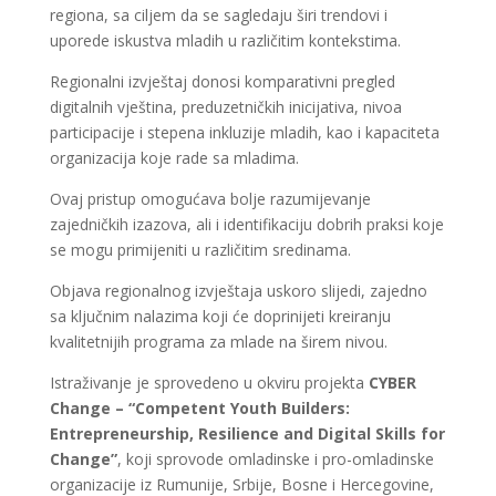
regiona, sa ciljem da se sagledaju širi trendovi i
uporede iskustva mladih u različitim kontekstima.
Regionalni izvještaj donosi komparativni pregled
digitalnih vještina, preduzetničkih inicijativa, nivoa
participacije i stepena inkluzije mladih, kao i kapaciteta
organizacija koje rade sa mladima.
Ovaj pristup omogućava bolje razumijevanje
zajedničkih izazova, ali i identifikaciju dobrih praksi koje
se mogu primijeniti u različitim sredinama.
Objava regionalnog izvještaja uskoro slijedi, zajedno
sa ključnim nalazima koji će doprinijeti kreiranju
kvalitetnijih programa za mlade na širem nivou.
Istraživanje je sprovedeno u okviru projekta
CYBER
Change – “Competent Youth Builders:
Entrepreneurship, Resilience and Digital Skills for
Change”
, koji sprovode omladinske i pro-omladinske
organizacije iz Rumunije, Srbije, Bosne i Hercegovine,