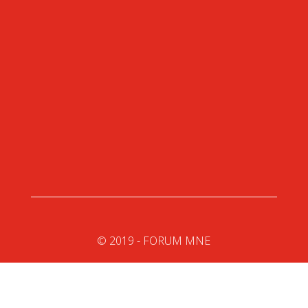
Ulica Bratstva i jedinstva 4, 81000 Podgorica
+382 (0) 20 602 710
montenegro@forum-mne.com
© 2019 - FORUM MNE