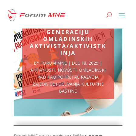
POZIV ZA NOVU
GENERACIJU
OMLADINSKIH
AKTIVISTA/AKTIVISTK
INJA
BY
FORUM MNE
|
DEC 18, 2025
|
AKTIVNOSTI
,
NOVOSTI
,
OMLADINSKI
RAD KAO POKRETAČ RAZVOJA
ZAJEDNICE I OČUVANJA KULTURNE
BAŠTINE
Forum MNE otvara poziv za učešće u
prvom