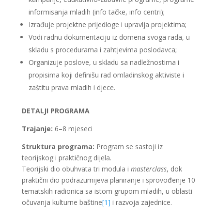
informisanja mladih (info tačke, info centri);
Izrađuje projektne prijedloge i upravlja projektima;
Vodi radnu dokumentaciju iz domena svoga rada, u
skladu s procedurama i zahtjevima poslodavca;
Organizuje poslove, u skladu sa nadležnostima i
propisima koji definišu rad omladinskog aktiviste i
zaštitu prava mladih i djece.
DETALJI PROGRAMA
Trajanje:
6–8 mjeseci
Struktura programa:
Program se sastoji iz
teorijskog i praktičnog dijela.
Teorijski dio obuhvata tri modula i
masterclass
, dok
praktični dio podrazumijeva planiranje i sprovođenje 10
tematskih radionica sa istom grupom mladih, u oblasti
očuvanja kulturne baštine
[1]
i razvoja zajednice.