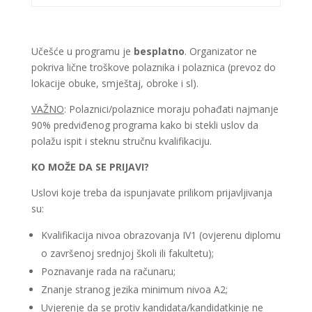
Učešće u programu je
besplatno
. Organizator ne
pokriva lične troškove polaznika i polaznica (prevoz do
lokacije obuke, smještaj, obroke i sl).
VAŽNO
: Polaznici/polaznice moraju pohađati najmanje
90% predviđenog programa kako bi stekli uslov da
polažu ispit i steknu stručnu kvalifikaciju.
KO MOŽE DA SE PRIJAVI?
Uslovi koje treba da ispunjavate prilikom prijavljivanja
su:
Kvalifikacija nivoa obrazovanja IV1 (ovjerenu diplomu
o završenoj srednjoj školi ili fakultetu);
Poznavanje rada na računaru;
Znanje stranog jezika minimum nivoa A2;
Uvjerenje da se protiv kandidata/kandidatkinje ne