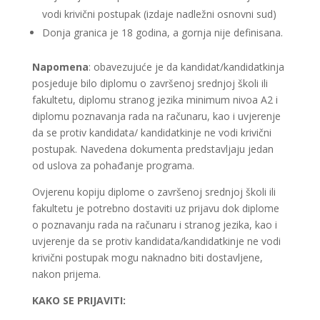
vodi krivični postupak (izdaje nadležni osnovni sud)
Donja granica je 18 godina, a gornja nije definisana.
Napomena
: obavezujuće je da kandidat/kandidatkinja
posjeduje bilo diplomu o završenoj srednjoj školi ili
fakultetu, diplomu stranog jezika minimum nivoa A2 i
diplomu poznavanja rada na računaru, kao i uvjerenje
da se protiv kandidata/ kandidatkinje ne vodi krivični
postupak. Navedena dokumenta predstavljaju jedan
od uslova za pohađanje programa.
Ovjerenu kopiju diplome o završenoj srednjoj školi ili
fakultetu je potrebno dostaviti uz prijavu dok diplome
o poznavanju rada na računaru i stranog jezika, kao i
uvjerenje da se protiv kandidata/kandidatkinje ne vodi
krivični postupak mogu naknadno biti dostavljene,
nakon prijema.
KAKO SE PRIJAVITI: