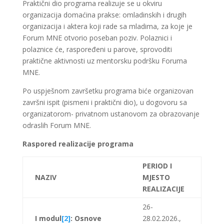
Praktični dio programa realizuje se u okviru
organizacija domaćina prakse: omladinskih i drugih
organizacija i aktera koji rade sa mladima, za koje je
Forum MNE otvorio poseban poziv. Polaznici i
polaznice će, raspoređeni u parove, sprovoditi
praktične aktivnosti uz mentorsku podršku Foruma
MNE.
Po uspješnom završetku programa biće organizovan
završni ispit (pismeni i praktični dio), u dogovoru sa
organizatorom- privatnom ustanovom za obrazovanje
odraslih Forum MNE.
Raspored realizacije programa
PERIOD I
NAZIV
MJESTO
REALIZACIJE
26-
I modul
[2]
: Osnove
28.02.2026.,