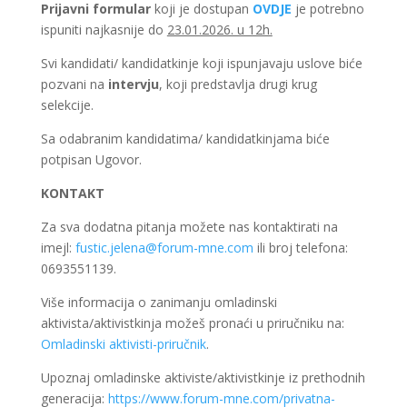
Prijavni formular
koji je dostupan
OVDJE
je potrebno
ispuniti najkasnije do
23.01.2026. u 12h.
Svi kandidati/ kandidatkinje koji ispunjavaju uslove biće
pozvani na
intervju
, koji predstavlja drugi krug
selekcije.
Sa odabranim kandidatima/ kandidatkinjama biće
potpisan Ugovor.
KONTAKT
Za sva dodatna pitanja možete nas kontaktirati na
imejl:
fustic.jelena@forum-mne.com
ili broj telefona:
0693551139.
Više informacija o zanimanju omladinski
aktivista/aktivistkinja možeš pronaći u priručniku na:
Omladinski aktivisti-priručnik
.
Upoznaj omladinske aktiviste/aktivistkinje iz prethodnih
generacija:
https://www.forum-mne.com/privatna-