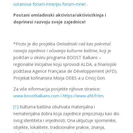
ustanova-forum-mne/pu-forum-mne/
.
Postani omladinski aktivista/aktivistkinja i
doprinesi razvoju svoje zajednice!
*Poziv je dio projekta
Omladinski rad kao pokretač
razvoja zajednice i očuvanja kulturne baštine,
koji je
podržan u okviru programa BOOST Balkans –
regionalne inicijative koju sprovodi ALDA, a finansijski
podržava Agence Française de Développement (AFD).
Projekat kofinansira Misija OEBS-a u Crnoj Gori.
Za više informacija posjetite njihove stranice:
www.boostbalkans.com
i
https://www.afd.fr/en
.
[1]
Kulturna baština obuhvata materijalna i
nematerijalna dobra koja zajednice prepoznaju kao dio
svog identiteta i vrijednosti. Ona uključuje spomenike,
objekte, lokalitete, tradicionalne prakse, znanja,