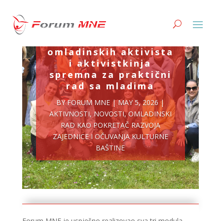
Nova generacija
omladinskih aktivista
i aktivistkinja
spremna za praktični
rad sa mladima
BY
FORUM MNE
|
MAY 5, 2026
|
AKTIVNOSTI
,
NOVOSTI
,
OMLADINSKI
RAD KAO POKRETAČ RAZVOJA
ZAJEDNICE I OČUVANJA KULTURNE
BAŠTINE
Forum MNE je uspješno realizovao sva tri modula