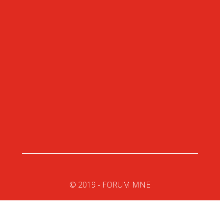
Ulica Bratstva i jedinstva 4, 81000 Podgorica
+382 (0) 20 602 710
montenegro@forum-mne.com
© 2019 - FORUM MNE