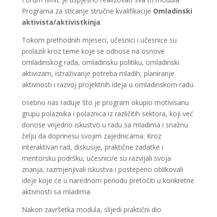
Programa za sticanje stručne kvalifikacije
Omladinski
aktivista/aktivistkinja
.
Tokom prethodnih mjeseci, učesnici i učesnice su
prolazili kroz teme koje se odnose na osnove
omladinskog rada, omladinsku politiku, omladinski
aktivizam, istraživanje potreba mladih, planiranje
aktivnosti i razvoj projektnih ideja u omladinskom radu.
osebno nas raduje što je program okupio motivisanu
grupu polaznika i polaznica iz različitih sektora, koji već
donose vrijedno iskustvo u radu sa mladima i snažnu
želju da doprinesu svojim zajednicama. Kroz
interaktivan rad, diskusije, praktične zadatke i
mentorsku podršku, učesnici/e su razvijali svoja
znanja, razmjenjivali iskustva i postepeno oblikovali
ideje koje će u narednom periodu pretočiti u konkretne
aktivnosti sa mladima.
Nakon završetka modula, slijedi praktični dio