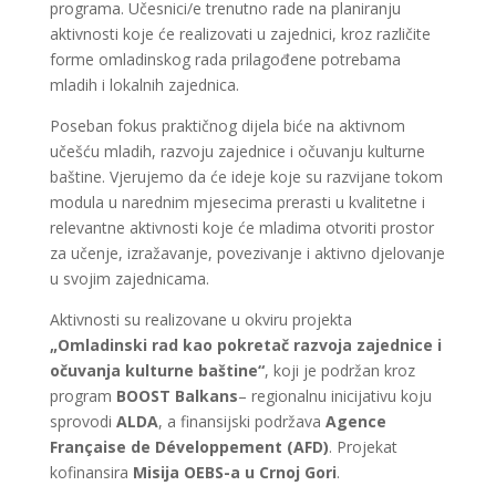
programa. Učesnici/e trenutno rade na planiranju
aktivnosti koje će realizovati u zajednici, kroz različite
forme omladinskog rada prilagođene potrebama
mladih i lokalnih zajednica.
Poseban fokus praktičnog dijela biće na aktivnom
učešću mladih, razvoju zajednice i očuvanju kulturne
baštine. Vjerujemo da će ideje koje su razvijane tokom
modula u narednim mjesecima prerasti u kvalitetne i
relevantne aktivnosti koje će mladima otvoriti prostor
za učenje, izražavanje, povezivanje i aktivno djelovanje
u svojim zajednicama.
Aktivnosti su realizovane u okviru projekta
„Omladinski rad kao pokretač razvoja zajednice i
očuvanja kulturne baštine“
, koji je podržan kroz
program
BOOST Balkans
– regionalnu inicijativu koju
sprovodi
ALDA
, a finansijski podržava
Agence
Française de Développement (AFD)
. Projekat
kofinansira
Misija OEBS-a u Crnoj Gori
.