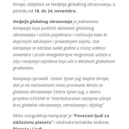
Evrope,
obilježiće se Nedjelja globalnog obrazovanja, u
periodu od
18. do 24. novembra.
Nedjelja globalnog obrazovanja
je jedinstvena
kampanja koja podstiče aktivnosti globalnog
obrazovanja i učešće pojedinaca i institucija kako bi
doprinijeli održivijem i pravednijem svijetu. Ova
kampanja se održava svake godine u trećoj sedmici
novembra i pruža mnogoborojne mogućnosti učešća u
cilju razvijanja zajednica koje uče o aktivnom globalnom
građanstvu.
Kampanju sprovodi Centar Sjever-Jug Savjeta Evrope,
dok je na nacionalnom nivou promoviše Mreža za
globalno obrazovanje Centra Sjever-Jug, u okviru
projekta iLEGEND III “Interkulturalna razmjena učenja
kroz globalno obrazovanje, umrežavanje i dijalog”.
Moto ovogodišnje kampanje je
“Povezani ljudi za
inkluzivnu planetu”
i obuhvata tematske stubove:
Planeta
i
Ljudi
.