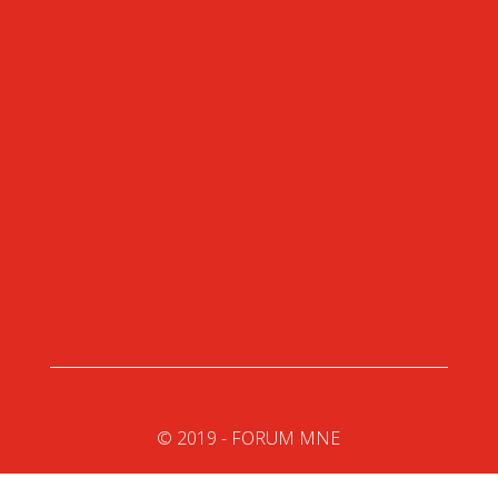
Ulica Bratstva i jedinstva 4, 81000 Podgorica
+382 (0) 20 602 710
montenegro@forum-mne.com
© 2019 - FORUM MNE