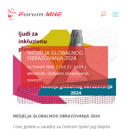
NEDJELJA GLOBALNOG
OBRAZOVANJA 2024
by
Forum Mne
|
Oct 21, 2024
|
aktivnosti
,
Globalno obrazovanje
,
novosti
NEDJELJA GLOBALNOG OBRAZOVANJA 2024
I ove godine u saradnji sa
Centrom Sjever-Jug Savjeta