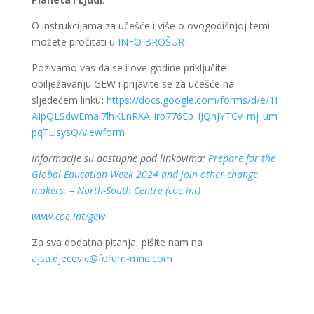
O instrukcijama za učešće i više o ovogodišnjoj temi
možete pročitati u
INFO BROŠURI
Pozivamo vas da se i ove godine priključite
obilježavanju GEW i prijavite se za učešće na
sljedećem linku
:
https://docs.google.com/forms/d/e/1F
AIpQLSdwEmal7lhKLnRXA_irb776Ep_IJQnJYTCv_mj_um
pqTUsysQ/viewform
Informacije su dostupne pod linkovima:
Prepare for the
Global Education Week 2024 and join other change
makers. – North-South Centre (coe.int)
www.coe.int/gew
Za sva dodatna pitanja, pišite nam na
ajsa.djecevic@forum-mne.com