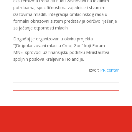
ekstremizma treba da budu zasnovani na lokalnim
potrebama, specifičnostima zajednice i stvarnim
izazovima mladih. Integracija omladinskog rada u
formalni obrazovni sistem predstavlja održivo rješenje
za jačanje otpornosti mladih.
Događaj je organizovan u okviru projekta
“(De)polarizovani mladi u Crnoj Gori” koji Forum
MNE sprovodi uz finansijsku podršku Ministarstva
spoljnih poslova Kraljevine Holandije.
Izvor:
PR centar
CONTACT