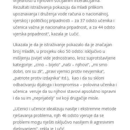
vrijednosti u njihovim socijalnim interakcijama.
Rezultati istraživanja pokazuju da mladi prilikom
upoznavanja i druženja vode računa o nacionalnoj,
vjerskoj i političkoj pripadnosti – za 37 odsto učenika i
učenica važna je nacionalna pripadnost, a za 44 odsto
vjerska pripadnost“, kazala je Lučić.
Ukazala je da je istraživanje pokazalo da je značajan
broj mladih, u prosjeku oko 50 odsto: isključivo u
mišljenju (svijet vide jednostrano, kroz suprotstavljene
kategorije: „crno – bijelo“ „naši – njihovi“, „mi smo
dobri, oni su zli“, „pravi vjernici protiv nevjernika“,
„patriote protiv izdajnika“ itd.), kao i da su skloni
odbacivanju dijaloga i kompromisa – polovina učenika i
učenica veruje da su njihovi stavovi apsolutno ispravni
i da su im „neprijatelji“ svi koji drugačije misle.
„Učenici i učenice idealizuju nasilje i ekstremne metode
rješavanja problema, njih 46 odsto vjeruje da se
problemi mogu riješiti isključivo nasiljem ili agresivnim
djelovanjem“, rekla je Lučić.