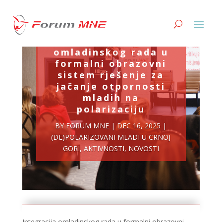
Integracija
omladinskog rada u
formalni obrazovni
sistem rješenje za
jačanje otpornosti
mladih na
polarizaciju
BY
FORUM MNE
|
DEC 16, 2025
|
(DE)POLARIZOVANI MLADI U CRNOJ
GORI
,
AKTIVNOSTI
,
NOVOSTI
Integracija omladinskog rada u formalni obrazovni