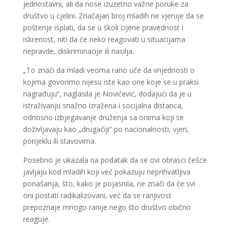
jednostavni, ali da nose izuzetno važne poruke za
društvo u cjelini. Značajan broj mladih ne vjeruje da se
poštenje isplati, da se u školi cijene pravednost i
iskrenost, niti da će neko reagovati u situacijama
nepravde, diskriminacije ili nasilja.
„To znači da mladi veoma rano uče da vrijednosti o
kojima govorimo nijesu iste kao one koje se u praksi
nagrađuju“, naglasila je Novićević, dodajući da je u
istraživanju snažno izražena i socijalna distanca,
odnosno izbjegavanje druženja sa onima koji se
doživljavaju kao „drugačiji“ po nacionalnosti, vjeri,
porijeklu ili stavovima.
Posebno je ukazala na podatak da se ovi obrasci češće
javljaju kod mladih koji već pokazuju neprihvatljiva
ponašanja, što, kako je pojasnila, ne znači da će svi
oni postati radikalizovani, već da se ranjivost
prepoznaje mnogo ranije nego što društvo obično
reaguje.