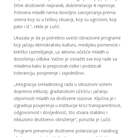
žrtve društvenih nepravdi, diskriminacije ili represije.
Polovina mladih nema dovoljno saosjećanja prema
onima koji su u teškoj situaciji, koji su ugroženi, koji
pate i sl.“, rekla je Lučić.
Ukazala je da je potrebno uvesti obrazovne programe
koji jačaju demokratsku kulturu, medijsku pismenost i
kritičko razmišljanje, uz aktivno učešće mladih u
donošenju odluka. Važno je osnažiti sve koji rade sa
mladima kako bi prepoznali rizike i podsticali
toleranciju, povjerenje i zajedništvo.
„Integracija omladinskog rada u obrazovni sistem
doprinosi inkluziji, građanskom učešću i jačanju
otpornosti mladih na društvene izazove. Ključna je i
izgradnja povjerenja u institucije kroz transparentnost,
odgovornost i dosljednost, što stvara stabilno i
inkluzivno društveno okruženje“, poručila je Lučić.
Programi prevencije društvene polarizacije i nasilnog