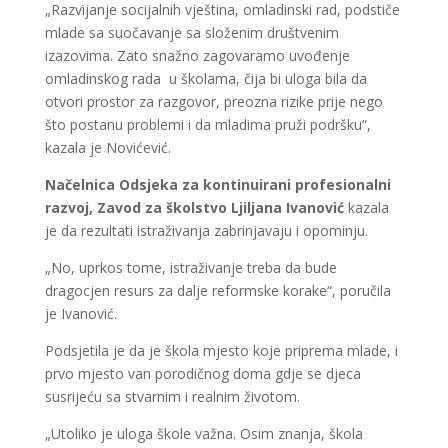
„Razvijanje socijalnih vještina, omladinski rad, podstiče
mlade sa suočavanje sa složenim društvenim
izazovima. Zato snažno zagovaramo uvođenje
omladinskog rada u školama, čija bi uloga bila da
otvori prostor za razgovor, preozna rizike prije nego
što postanu problemi i da mladima pruži podršku“,
kazala je Novićević.
Načelnica Odsjeka za kontinuirani profesionalni
razvoj, Zavod za školstvo Ljiljana Ivanović
kazala
je da rezultati istraživanja zabrinjavaju i opominju.
„No, uprkos tome, istraživanje treba da bude
dragocjen resurs za dalje reformske korake“, poručila
je Ivanović.
Podsjetila je da je škola mjesto koje priprema mlade, i
prvo mjesto van porodičnog doma gdje se djeca
susrijeću sa stvarnim i realnim životom.
„Utoliko je uloga škole važna. Osim znanja, škola