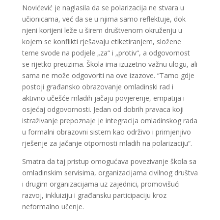
Novićević je naglasila da se polarizacija ne stvara u
učionicama, već da se u njima samo reflektuje, dok
njeni korijeni leže u širem društvenom okruženju u
kojem se konflikti rješavaju etiketiranjem, složene
teme svode na podjele „za“ i „protiv“, a odgovornost
se rijetko preuzima. Škola ima izuzetno važnu ulogu, ali
sama ne može odgovoriti na ove izazove. “Tamo gdje
postoji građansko obrazovanje omladinski rad i
aktivno učešće mladih jačaju povjerenje, empatija i
osjećaj odgovornosti. Jedan od dobrih pravaca koji
istraživanje prepoznaje je integracija omladinskog rada
u formalni obrazovni sistem kao održivo i primjenjivo
rješenje za jačanje otpornosti mladih na polarizaciju“.
Smatra da taj pristup omogućava povezivanje škola sa
omladinskim servisima, organizacijama civilnog društva
i drugim organizacijama uz zajednici, promovišući
razvoj, inkluiziju i građansku participaciju kroz
neformalno učenje.