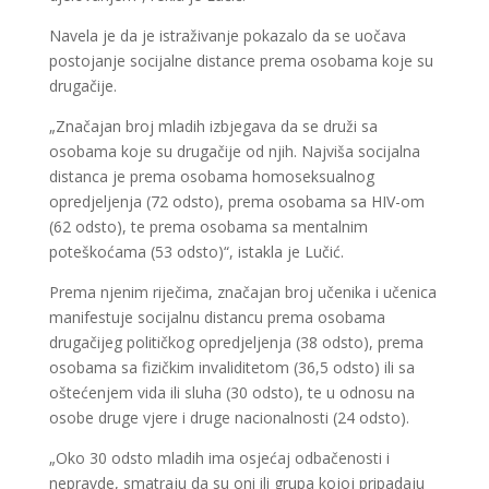
Navela je da je istraživanje pokazalo da se uočava
postojanje socijalne distance prema osobama koje su
drugačije.
„Značajan broj mladih izbjegava da se druži sa
osobama koje su drugačije od njih. Najviša socijalna
distanca je prema osobama homoseksualnog
opredjeljenja (72 odsto), prema osobama sa HIV-om
(62 odsto), te prema osobama sa mentalnim
poteškoćama (53 odsto)“, istakla je Lučić.
Prema njenim riječima, značajan broj učenika i učenica
manifestuje socijalnu distancu prema osobama
drugačijeg političkog opredjeljenja (38 odsto), prema
osobama sa fizičkim invaliditetom (36,5 odsto) ili sa
oštećenjem vida ili sluha (30 odsto), te u odnosu na
osobe druge vjere i druge nacionalnosti (24 odsto).
„Oko 30 odsto mladih ima osjećaj odbačenosti i
nepravde, smatraju da su oni ili grupa kojoj pripadaju