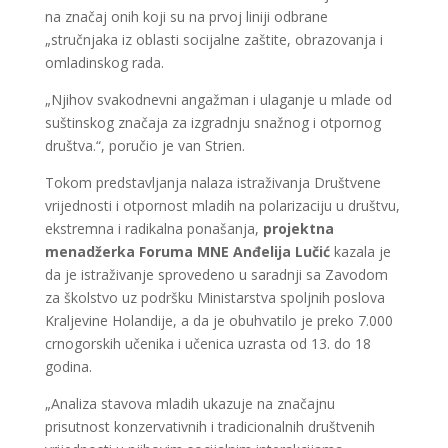
na značaj onih koji su na prvoj liniji odbrane
„stručnjaka iz oblasti socijalne zaštite, obrazovanja i
omladinskog rada.
„Njihov svakodnevni angažman i ulaganje u mlade od
suštinskog značaja za izgradnju snažnog i otpornog
društva.“, poručio je van Strien.
Tokom predstavljanja nalaza istraživanja Društvene
vrijednosti i otpornost mladih na polarizaciju u društvu,
ekstremna i radikalna ponašanja,
projektna
menadžerka Foruma MNE Anđelija Lučić
kazala je
da je istraživanje sprovedeno u saradnji sa Zavodom
za školstvo uz podršku Ministarstva spoljnih poslova
Kraljevine Holandije, a da je obuhvatilo je preko 7.000
crnogorskih učenika i učenica uzrasta od 13. do 18
godina.
„Analiza stavova mladih ukazuje na značajnu
prisutnost konzervativnih i tradicionalnih društvenih