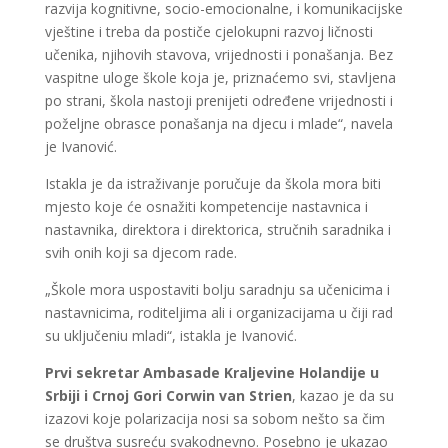
razvija kognitivne, socio-emocionalne, i komunikacijske
vještine i treba da postiče cjelokupni razvoj ličnosti
učenika, njihovih stavova, vrijednosti i ponašanja. Bez
vaspitne uloge škole koja je, priznaćemo svi, stavljena
po strani, škola nastoji prenijeti određene vrijednosti i
poželjne obrasce ponašanja na djecu i mlade“, navela
je Ivanović.
Istakla je da istraživanje poručuje da škola mora biti
mjesto koje će osnažiti kompetencije nastavnica i
nastavnika, direktora i direktorica, stručnih saradnika i
svih onih koji sa djecom rade.
„Škole mora uspostaviti bolju saradnju sa učenicima i
nastavnicima, roditeljima ali i organizacijama u čiji rad
su uključeniu mladi“, istakla je Ivanović.
Prvi sekretar Ambasade Kraljevine Holandije u
Srbiji i Crnoj Gori Corwin van Strien
, kazao je da su
izazovi koje polarizacija nosi sa sobom nešto sa čim
se društva susreću svakodnevno. Posebno je ukazao