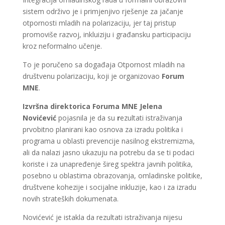
sistem održivo je i primjenjivo rješenje za jačanje
otpornosti mladih na polarizaciju, jer taj pristup
promoviše razvoj, inkluiziju i građansku participaciju
kroz neformalno učenje.
To je poručeno sa događaja Otpornost mladih na
društvenu polarizaciju, koji je organizovao
Forum
MNE
.
Izvršna direktorica Foruma MNE Jelena
Novićević
pojasnila je da su
r
ezultati istraživanja
prvobitno planirani kao osnova za izradu politika i
programa u oblasti prevencije nasilnog ekstremizma,
ali da nalazi jasno ukazuju na potrebu da se ti podaci
koriste i za unapređenje šireg spektra javnih politika,
posebno u oblastima obrazovanja, omladinske politike,
društvene kohezije i socijalne inkluzije, kao i za izradu
novih strateških dokumenata.
Novićević je istakla da rezultati istraživanja nijesu