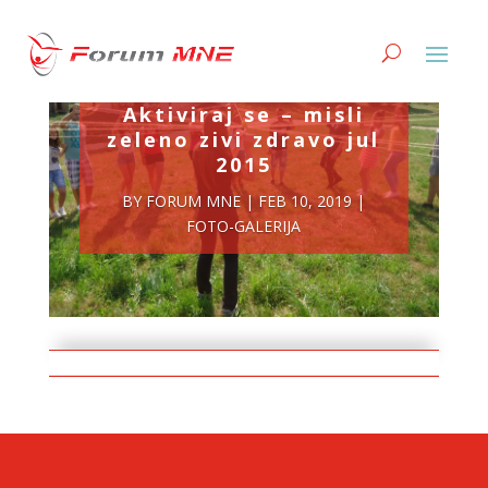
2. Ljetnja skola
Aktiviraj se – misli
zeleno zivi zdravo jul
2015
BY
FORUM MNE
|
FEB 10, 2019
|
FOTO-GALERIJA
CONTACT